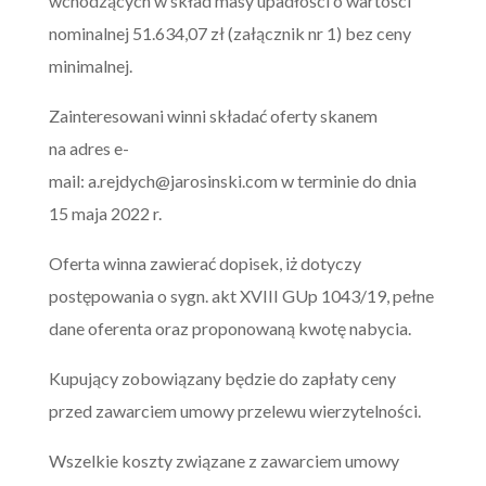
wchodzących w skład masy upadłości o wartości
nominalnej 51.634,07 zł (załącznik nr 1) bez ceny
minimalnej.
Zainteresowani winni składać oferty skanem
na adres e-
mail:
a.rejdych@jarosinski.com
w terminie do dnia
15 maja 2022 r.
Oferta winna zawierać dopisek, iż dotyczy
postępowania o sygn. akt XVIII GUp 1043/19, pełne
dane oferenta oraz proponowaną kwotę nabycia.
Kupujący zobowiązany będzie do zapłaty ceny
przed zawarciem umowy przelewu wierzytelności.
Wszelkie koszty związane z zawarciem umowy