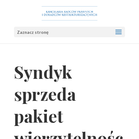
Zaznacz stronę
Syndyk
sprzeda
pakiet
wierzytelnośc