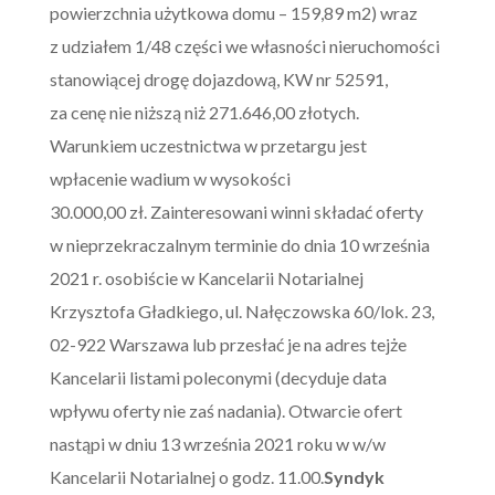
powierzchnia użytkowa domu – 159,89 m2) wraz
z udziałem 1/48 części we własności nieruchomości
stanowiącej drogę dojazdową, KW nr 52591,
za cenę nie niższą niż 271.646,00 złotych.
Warunkiem uczestnictwa w przetargu jest
wpłacenie wadium w wysokości
30.000,00 zł. Zainteresowani winni składać oferty
w nieprzekraczalnym terminie do dnia 10 września
2021 r. osobiście w Kancelarii Notarialnej
Krzysztofa Gładkiego, ul. Nałęczowska 60/lok. 23,
02-922 Warszawa lub przesłać je na adres tejże
Kancelarii listami poleconymi (decyduje data
wpływu oferty nie zaś nadania). Otwarcie ofert
nastąpi w dniu 13 września 2021 roku w w/w
Kancelarii Notarialnej o godz. 11.00.
Syndyk