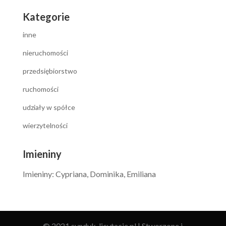
Kategorie
inne
nieruchomości
przedsiębiorstwo
ruchomości
udziały w spółce
wierzytelności
Imieniny
Imieniny
:
Cypriana
,
Dominika
,
Emiliana
© 2021 syndyk-licytacje.pl | Stworzone i