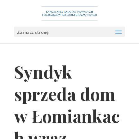
Zaznacz stronę
Syndyk
sprzeda dom
w Łomiankac
h wraz