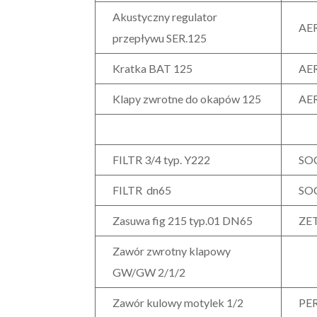
Akustyczny regulator
AE
przepływu SER.125
Kratka BAT 125
AE
Klapy zwrotne do okapów 125
AE
FILTR 3/4 typ. Y222
SO
FILTR dn65
SO
Zasuwa fig 215 typ.01 DN65
ZE
Zawór zwrotny klapowy
GW/GW 2/1/2
Zawór kulowy motylek 1/2
PE