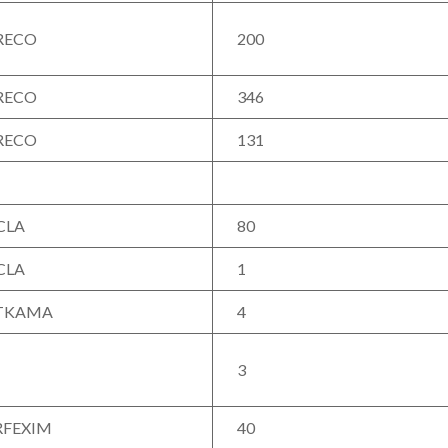
RECO
200
RECO
346
RECO
131
CLA
80
CLA
1
TKAMA
4
3
RFEXIM
40