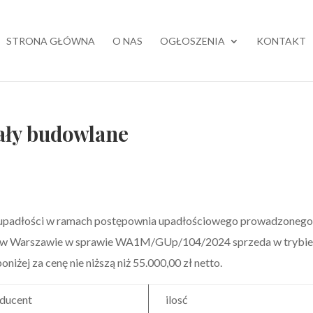
STRONA GŁÓWNA
O NAS
OGŁOSZENIA
KONTAKT
ały budowlane
w upadłości w ramach postępownia upadłościowego prowadzoneg
y w Warszawie w sprawie WA1M/GUp/104/2024 sprzeda w trybi
iżej za cenę nie niższą niż 55.000,00 zł netto.
ducent
ilosć