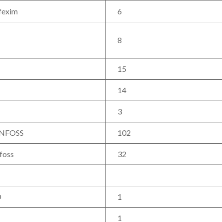
fexim
6
8
15
14
3
NFOSS
102
foss
32
O
1
1