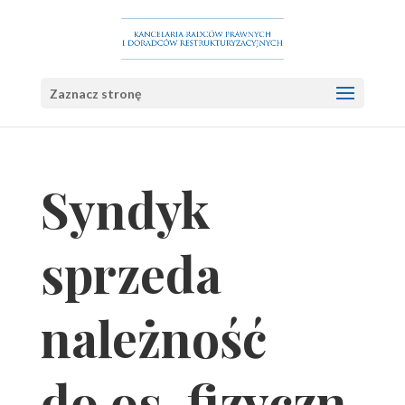
Zaznacz stronę
Syndyk
sprzeda
należność
do os. fizyczn