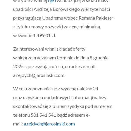
w trybie z wolnej
ręki
wchodzącej w skład masy
upadłości Andrzeja Borowskiego wierzytelności
przysługującą Upadłemu wobec Romana Pakieser
z tytułu umowy pożyczki za cenę minimalną
w kwocie 1.499,01 zł.
Zainteresowani winni składać oferty
w nieprzekraczalnym terminie do dnia 8 grudnia
2025 r. przesyłając ofertę na adres e-mail:
a.rejdych@jarosinski.com
.
W celu zapoznania się z wyceną należności
oraz uzyskania dodatkowych informacji należy
skontaktować się z biurem syndyka pod numerem
telefonu 501 541 541 bądź adresem e-
mail:
a.rejdych@jarosinski.com