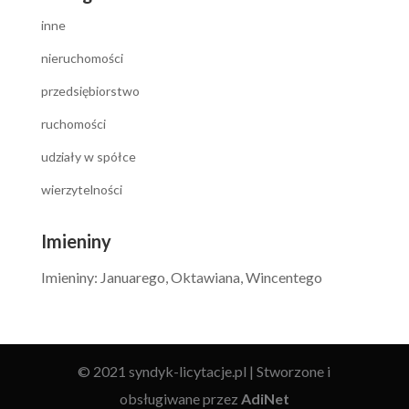
inne
nieruchomości
przedsiębiorstwo
ruchomości
udziały w spółce
wierzytelności
Imieniny
Imieniny
:
Januarego
,
Oktawiana
,
Wincentego
© 2021 syndyk-licytacje.pl | Stworzone i
obsługiwane przez
AdiNet