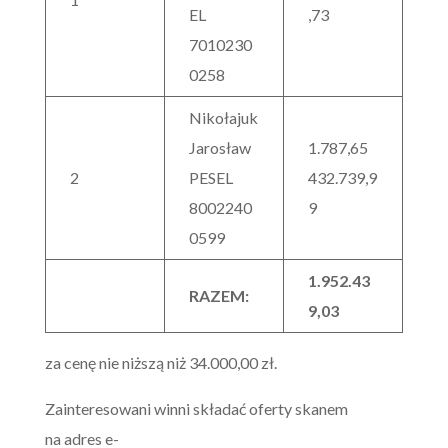
EL
,73
7010230
0258
Nikołajuk
Jarosław
1.787,65
2
PESEL
432.739,9
8002240
9
0599
1.952.43
RAZEM:
9,03
za cenę nie niższą niż 34.000,00 zł.
Zainteresowani winni składać oferty skanem
na adres e-