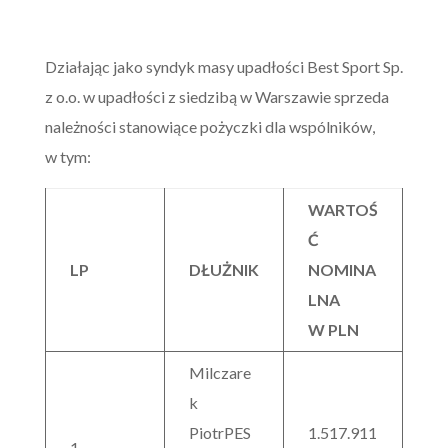
Działając jako syndyk masy upadłości Best Sport Sp.
z o.o. w upadłości z siedzibą w Warszawie sprzeda
należności stanowiące pożyczki dla wspólników,
w tym:
WARTOŚ
Ć
LP
DŁUŻNIK
NOMINA
LNA
W PLN
Milczare
k
PiotrPES
1.517.911
1