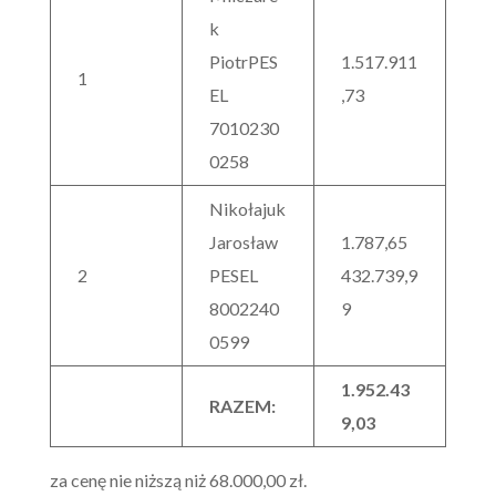
k
PiotrPES
1.517.911
1
EL
,73
7010230
0258
Nikołajuk
Jarosław
1.787,65
2
PESEL
432.739,9
8002240
9
0599
1.952.43
RAZEM:
9,03
za cenę nie niższą niż 68.000,00 zł.