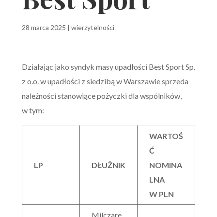
28 marca 2025
|
wierzytelności
Działając jako syndyk masy upadłości Best Sport Sp.
z o.o. w upadłości z siedzibą w Warszawie sprzeda
należności stanowiące pożyczki dla wspólników,
w tym:
WARTOŚ
Ć
LP
DŁUŻNIK
NOMINA
LNA
W PLN
Milczare