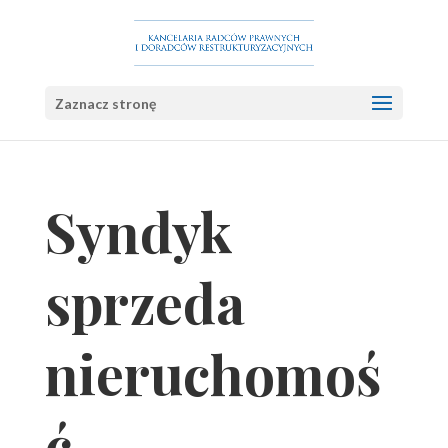
Zaznacz stronę
Syndyk
sprzeda
nieruchomoś
ć