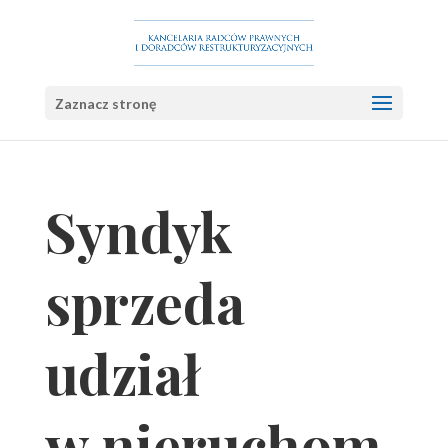
Zaznacz stronę
Syndyk
sprzeda
udział
w nieruchom