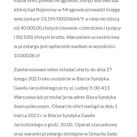
mazurskim, powiat mrągowski, obręb Borowo dla
której Sąd Rejonowy w Mrągowie prowadzi księgę
wieczystą nr OL1M/00020664/9 a cenę nie niższą
niż 40.000,00 złotych (słownie: czterdzieści tysięcy
i 00/100) złotych brutto. Warunkiem uczestnictwa
w przetargu jest wpłacenie wadium w wysokości
10.000,00 zł
Zainteresowani winni składać oferty do dnia 27
lutego 2023 roku osobiście w Biurze Syndyka
Gawła Jarosińskiego przy ul. Ludnej 9, 00-413
Warszawa lub przesłać je na adres Biura Syndyka
lisem poleconym. Otwarcie ofert nastąpi w dniu 1
marca 2023 r. w Biurze Syndyka Gawła
Jarosińskiego o godz. 10.00. Operat szacunkowy
oraz warunki przetargu dostępne w Gmachu Sadu