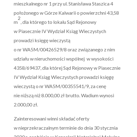
mieszkalnego nr 1 przy ul. Stanisława Staszica 4
położonego w Górze Kalwarii o powierzchni 43,58
2
m
, dla którego to lokalu Sąd Rejonowy
w Piasecznie IV Wydział Ksiąg Wieczystych
prowadzi księgę wieczystą
o nr WA5M/00426529/8 oraz związanego z nim
udziału w nieruchomości wspólnej w wysokości
4358/69437, dla której Sąd Rejonowy w Piasecznie
IV Wydział Ksiąg Wieczystych prowadzi księgę
wieczystą o nr WA5M/00355541/9, za cenę
nie niższą niż 8.000,00 zł brutto. Wadium wynosi
2.000,00 zł.
Zainteresowani winni składać oferty
w nieprzekraczalnym terminie do dnia 30 stycznia
2020 r. osobiście w Kancelarii Notarialnej Malwina