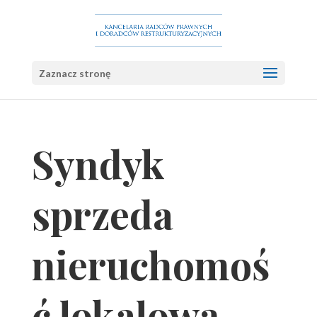
Zaznacz stronę
Syndyk
sprzeda
nieruchomoś
ć lokalową