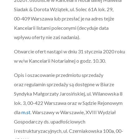
Siadak & Dorota Wziątek, ul. Solec 61A lok. 29,
00-409 Warszawa lub przesłać je na adres tejże
Kancelarii listami poleconymi (decyduje data
wpływu oferty nie zaś nadania).
Otwarcie ofert nastąpi w dniu 31 stycznia 2020 roku
w w/w Kancelarii Notarialnej o godz. 10.30.
Opis i oszacowanie przedmiotu sprzedaży
oraz regulamin sprzedaży są dostępne w Biurze
Syndyka Małgorzaty Jarosińskiej, ul. Wilanowska 8
lok. 3, 00-422 Warszawa oraz w Sądzie Rejonowym
dla
m.st
. Warszawy w Warszawie, XVIII Wydział
Gospodarczy ds. upadłościowych
i restrukturyzacyjnych, ul. Czerniakowska 100a, 00-