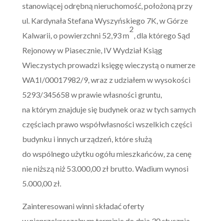
stanowiącej odrębną nieruchomość, położoną przy
ul. Kardynała Stefana Wyszyńskiego 7K, w Górze
2
Kalwarii, o powierzchni 52,93 m
, dla którego Sąd
Rejonowy w Piasecznie, IV Wydział Ksiąg
Wieczystych prowadzi księgę wieczystą o numerze
WA1I/00017982/9, wraz z udziałem w wysokości
5293/345658 w prawie własności gruntu,
na którym znajduje się budynek oraz w tych samych
częściach prawo współwłasności wszelkich części
budynku i innych urządzeń, które służą
do wspólnego użytku ogółu mieszkańców, za cenę
nie niższą niż 53.000,00 zł brutto. Wadium wynosi
5.000,00 zł.
Zainteresowani winni składać oferty
w nieprzekraczalnym terminie do dnia 30 stycznia