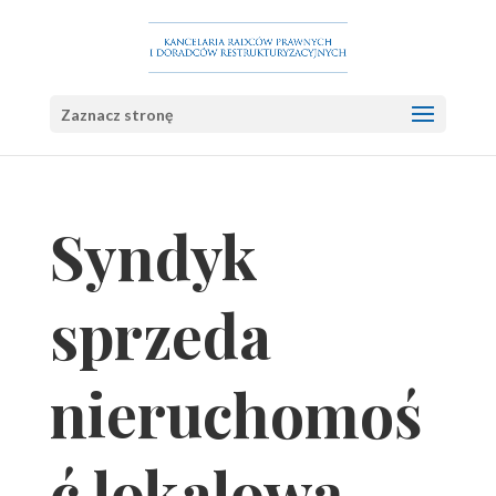
Zaznacz stronę
Syndyk
sprzeda
nieruchomoś
ć lokalową