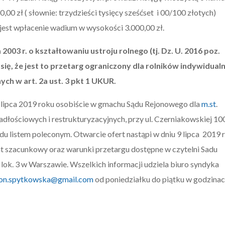
,00 zł ( słownie: trzydzieści tysięcy sześćset i 00/100 złotych)
jest wpłacenie wadium w wysokości 3.000,00 zł.
 2003 r. o kształtowaniu ustroju rolnego (tj. Dz. U. 2016 poz.
się, że jest to przetarg ograniczony dla rolników indywidual
h w art. 2a ust. 3 pkt 1 UKUR.
 2 lipca 2019 roku osobiście w gmachu Sądu Rejonowego dla
m.st
.
łościowych i restrukturyzacyjnych, przy ul. Czerniakowskiej 10
du listem poleconym. Otwarcie ofert nastąpi w dniu 9 lipca 2019 r
at szacunkowy oraz warunki przetargu dostępne w czytelni Sadu
 lok. 3 w Warszawie. Wszelkich informacji udziela biuro syndyka
on.spytkowska@gmail.com
od poniedziałku do piątku w godzina