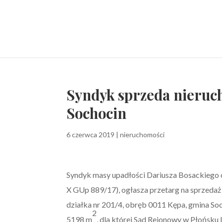
Syndyk sprzeda nieru
Sochocin
6 czerwca 2019
|
nieruchomości
Syndyk masy upadłości Dariusza Bosackiego o
X GUp 889/17), ogłasza przetarg na sprzeda
działka nr 201/4, obręb 0011 Kępa, gmina S
2
5198 m
, dla której Sąd Rejonowy w Płońsk