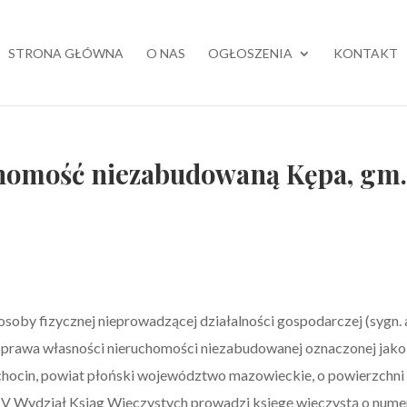
STRONA GŁÓWNA
O NAS
OGŁOSZENIA
KONTAKT
chomość niezabudowaną Kępa, gm
soby fizycznej nieprowadzącej działalności gospodarczej (sygn. 
ż prawa własności nieruchomości niezabudowanej oznaczonej jako
ochocin, powiat płoński województwo mazowieckie, o powierzchni
u IV Wydział Ksiąg Wieczystych prowadzi księgę wieczystą o nume