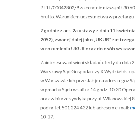
PL1L/00042802/9 za cenę nie niższą niż 30.600
brutto. Warunkiem uczestnictwa w przetargu 
Zgodnie z art. 2a ustawy z dnia 11 kwietnia
2052), zwanej dalej jako „UKUR
”,
zastrzega 
w rozumieniu UKUR oraz do osób wskazanyc
Zainteresowani winni składać oferty do dnia
Warszawy Sąd Gospodarczy X Wydział ds. upad
w Warszawie lub przesłać je na adres tegoż Są
w gmachu Sądu w sali nr 14 godz. 10:30 Oper
oraz w biurze syndyka przy ul. Wilanowskiej 8
pod nr tel. 501 224 432 lub adresem e-mail:
m
10-17.