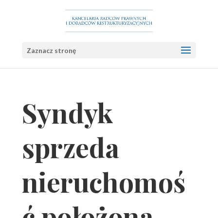
Zaznacz stronę
Syndyk
sprzeda
nieruchomoś
ć położoną