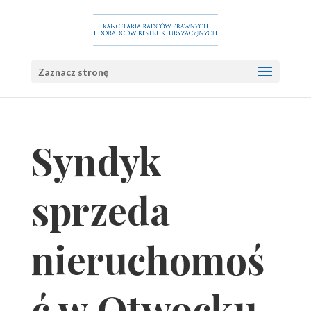
Zaznacz stronę
Syndyk
sprzeda
nieruchomoś
ć w Otwocku