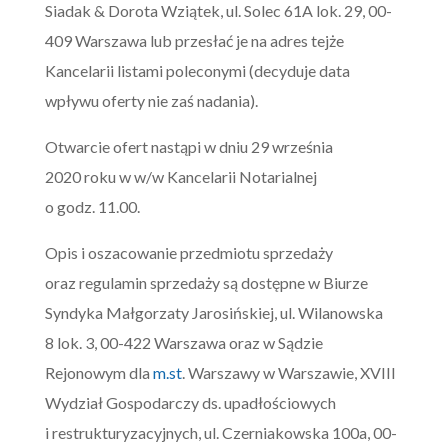
Siadak & Dorota Wziątek, ul. Solec 61A lok. 29, 00-
409 Warszawa lub przesłać je na adres tejże
Kancelarii listami poleconymi (decyduje data
wpływu oferty nie zaś nadania).
Otwarcie ofert nastąpi w dniu 29 września
2020 roku w w/w Kancelarii Notarialnej
o godz. 11.00.
Opis i oszacowanie przedmiotu sprzedaży
oraz regulamin sprzedaży są dostępne w Biurze
Syndyka Małgorzaty Jarosińskiej, ul. Wilanowska
8 lok. 3, 00-422 Warszawa oraz w Sądzie
Rejonowym dla
m.st
. Warszawy w Warszawie, XVIII
Wydział Gospodarczy ds. upadłościowych
i restrukturyzacyjnych, ul. Czerniakowska 100a, 00-