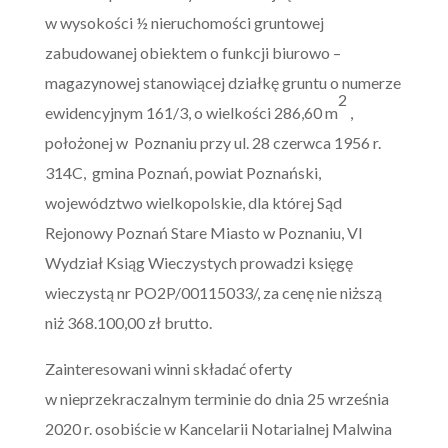
w wysokości ½ nieruchomości gruntowej
zabudowanej obiektem o funkcji biurowo –
magazynowej stanowiącej działkę gruntu o numerze
2
ewidencyjnym 161/3, o wielkości 286,60 m
,
położonej w Poznaniu przy ul. 28 czerwca 1956 r.
314C, gmina Poznań, powiat Poznański,
województwo wielkopolskie, dla której Sąd
Rejonowy Poznań Stare Miasto w Poznaniu, VI
Wydział Ksiąg Wieczystych prowadzi księgę
wieczystą nr PO2P/00115033/, za cenę nie niższą
niż 368.100,00 zł brutto.
Zainteresowani winni składać oferty
w nieprzekraczalnym terminie do dnia 25 września
2020 r. osobiście w Kancelarii Notarialnej Malwina