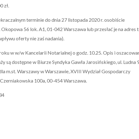
0 zł.
kraczalnym terminie do dnia 27 listopada 2020 r. osobiście
l. Okopowa 56 lok. A1, 01-042 Warszawa lub przesłać je na adres t
wpływu oferty nie zaś nadania).
roku w w/w Kancelarii Notarialnej o godz. 10.25. Opis i oszacowa
y są dostępne w Biurze Syndyka Gawła Jarosińskiego, ul. Ludna 9
la m.st. Warszawy w Warszawie, XVIII Wydział Gospodarczy
ul. Czerniakowska 100a, 00-454 Warszawa.
34