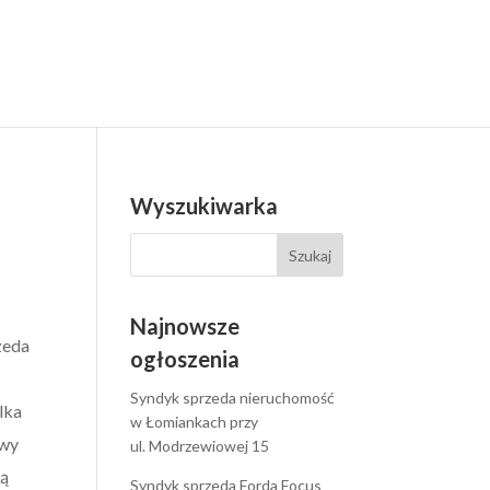
Wyszukiwarka
Najnowsze
zeda
ogłoszenia
Syndyk sprzeda nieruchomość
lka
w Łomiankach przy
owy
ul. Modrzewiowej 15
zą
Syndyk sprzeda Forda Focus