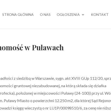
STRONA GŁÓWNA
O NAS
OGŁOSZENIA
KONTAKT
chomość w Puławach
padłości z siedzibą w Warszawie, sygn. akt XVIII GUp 112/20, spr
chomości gruntowej niezabudowanej, na którą składa się działka
rofecka), położonej w miejscowości Puławy (24-100)) przy ul. Wó
 gm. Puławy Miasto o powierzchni 12.250 m2, dla której Sąd Rejon
wadzi księgę wieczystą o nr LU1P/00098510/6, za cenę nie niżs