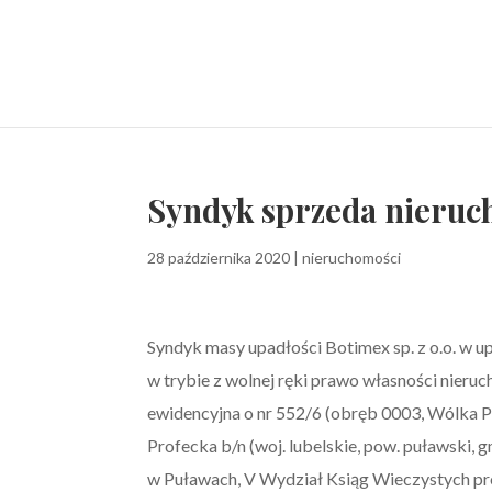
Syndyk sprzeda nieru
28 października 2020
|
nieruchomości
Syndyk masy upadłości Botimex sp. z o.o. w u
w trybie z wolnej ręki prawo własności nieru
ewidencyjna o nr 552/6 (obręb 0003, Wólka P
Profecka b/n (woj. lubelskie, pow. puławski,
w Puławach, V Wydział Ksiąg Wieczystych pro