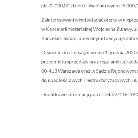
niż 72.000,00 zł netto. Wadium wynosi 5.000,0
Zainteresowani winni składać oferty w nieprze
w Kancelarii Notarialnej Wojciecha Żuławy, u
Kancelarii listami poleconymi (decyduje data 
Otwarcie ofert nastąpi w dniu 1 grudnia 2020 
przedmiotu sprzedaży oraz regulamin sprzedaż
00-413 Warszawa oraz w Sądzie Rejonowym d
ds. upadłościowych i restrukturyzacyjnych, 
Dodatkowe informacji pod nr tel. 22/118-49-