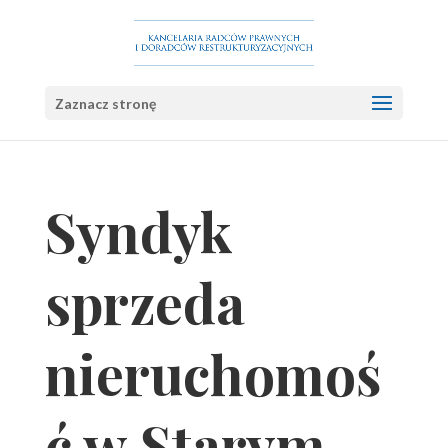
Zaznacz stronę
Syndyk
sprzeda
nieruchomoś
ć w Starym