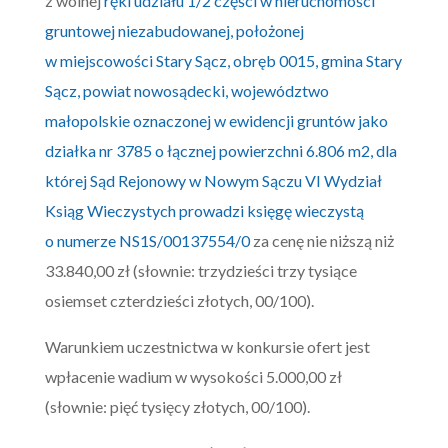
z wolnej
ręki udziału 1/2 części w nieruchomości
gruntowej niezabudowanej, położonej
w miejscowości Stary Sącz, obręb 0015, gmina Stary
Sącz, powiat nowosądecki, województwo
małopolskie oznaczonej w ewidencji gruntów jako
działka nr 3785 o łącznej powierzchni 6.806 m2, dla
której Sąd Rejonowy w Nowym Sączu VI Wydział
Ksiąg Wieczystych prowadzi księgę wieczystą
o numerze NS1S/00137554/0
za cenę nie niższą niż
33.840,00 zł (słownie: trzydzieści trzy tysiące
osiemset czterdzieści złotych, 00/100).
Warunkiem uczestnictwa w konkursie ofert jest
wpłacenie wadium w wysokości 5.000,00 zł
(słownie: pięć tysięcy złotych, 00/100).