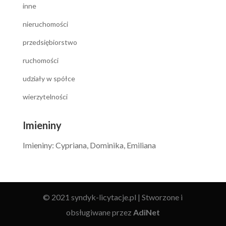
inne
nieruchomości
przedsiębiorstwo
ruchomości
udziały w spółce
wierzytelności
Imieniny
Imieniny
:
Cypriana
,
Dominika
,
Emiliana
© 2021 syndyk-licytacje.pl | Stworzone i
obsługiwane przez
AdiNet