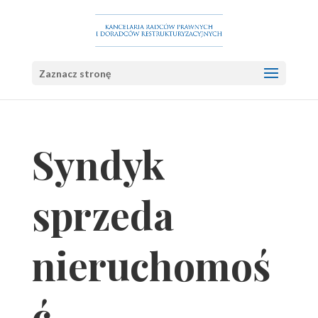
Zaznacz stronę
Syndyk
sprzeda
nieruchomoś
ć