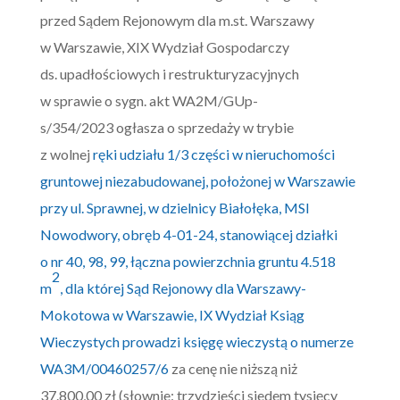
przed Sądem Rejonowym dla m.st. Warszawy
w Warszawie, XIX Wydział Gospodarczy
ds. upadłościowych i restrukturyzacyjnych
w sprawie o sygn. akt WA2M/GUp-
s/354/2023 ogłasza o sprzedaży w trybie
z wolnej
ręki udziału 1/3 części w nieruchomości
gruntowej niezabudowanej, położonej w Warszawie
przy ul. Sprawnej, w dzielnicy Białołęka, MSI
Nowodwory, obręb 4-01-24, stanowiącej działki
o nr 40, 98, 99, łączna powierzchnia gruntu 4.518
2
m
, dla której Sąd Rejonowy dla Warszawy-
Mokotowa w Warszawie, IX Wydział Ksiąg
Wieczystych prowadzi księgę wieczystą o numerze
WA3M/00460257/6
za cenę nie niższą niż
37.800,00 zł (słownie: trzydzieści siedem tysięcy