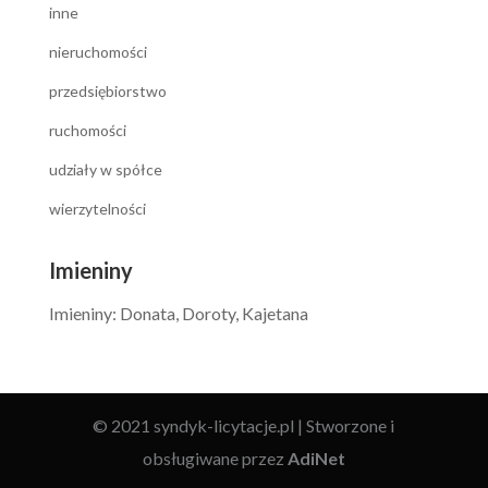
inne
nieruchomości
przedsiębiorstwo
ruchomości
udziały w spółce
wierzytelności
Imieniny
Imieniny
:
Donata
,
Doroty
,
Kajetana
© 2021 syndyk-licytacje.pl | Stworzone i
obsługiwane przez
AdiNet