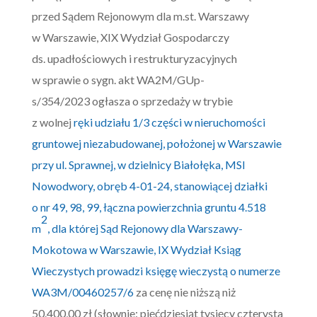
przed Sądem Rejonowym dla m.st. Warszawy
w Warszawie, XIX Wydział Gospodarczy
ds. upadłościowych i restrukturyzacyjnych
w sprawie o sygn. akt WA2M/GUp-
s/354/2023 ogłasza o sprzedaży w trybie
z wolnej
ręki udziału 1/3 części w nieruchomości
gruntowej niezabudowanej, położonej w Warszawie
przy ul. Sprawnej, w dzielnicy Białołęka, MSI
Nowodwory, obręb 4-01-24, stanowiącej działki
o nr 49, 98, 99, łączna powierzchnia gruntu 4.518
2
m
, dla której Sąd Rejonowy dla Warszawy-
Mokotowa w Warszawie, IX Wydział Ksiąg
Wieczystych prowadzi księgę wieczystą o numerze
WA3M/00460257/6
za cenę nie niższą niż
50.400,00 zł (słownie: pięćdziesiąt tysięcy czterysta