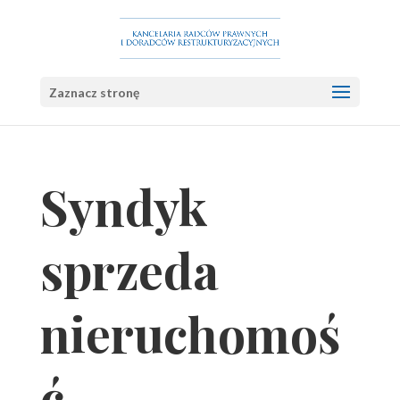
Zaznacz stronę
Syndyk
sprzeda
nieruchomoś
ć