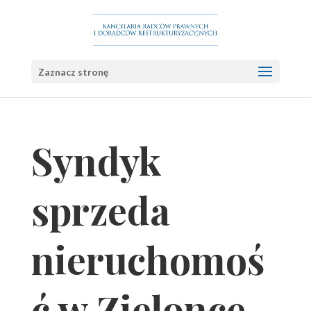
Zaznacz stronę
Syndyk
sprzeda
nieruchomoś
ć w Zielonce