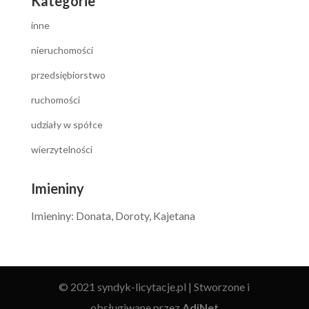
Kategorie
inne
nieruchomości
przedsiębiorstwo
ruchomości
udziały w spółce
wierzytelności
Imieniny
Imieniny
:
Donata
,
Doroty
,
Kajetana
© 2021 syndyk-licytacje.pl | Stworzone i
obsługiwane przez
AdiNet