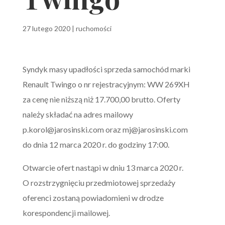
27 lutego 2020
|
ruchomości
Syndyk masy upadłości sprzeda samochód marki
Renault Twingo o nr rejestracyjnym: WW 269XH
za cenę nie niższą niż 17.700,00 brutto. Oferty
należy składać na adres mailowy
p.korol@jarosinski.com
oraz
mj@jarosinski.com
do dnia 12 marca 2020 r. do godziny 17:00.
Otwarcie ofert nastąpi w dniu 13 marca 2020 r.
O rozstrzygnięciu przedmiotowej sprzedaży
oferenci zostaną powiadomieni w drodze
korespondencji mailowej.