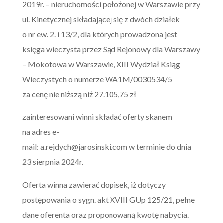
2019r. – nieruchomości położonej w Warszawie przy
ul. Kinetycznej składającej się z dwóch działek
o nr ew. 2. i 13/2, dla których prowadzona jest
księga wieczysta przez Sąd Rejonowy dla Warszawy
– Mokotowa w Warszawie, XIII Wydział Ksiąg
Wieczystych o numerze WA1M/0030534/5
za cenę nie niższą niż 27.105,75 zł
zainteresowani winni składać oferty skanem
na adres e-
mail:
a.rejdych@jarosinski.com
w terminie do dnia
23 sierpnia 2024r.
Oferta winna zawierać dopisek, iż dotyczy
postępowania o sygn. akt XVIII GUp 125/21, pełne
dane oferenta oraz proponowaną kwotę nabycia.