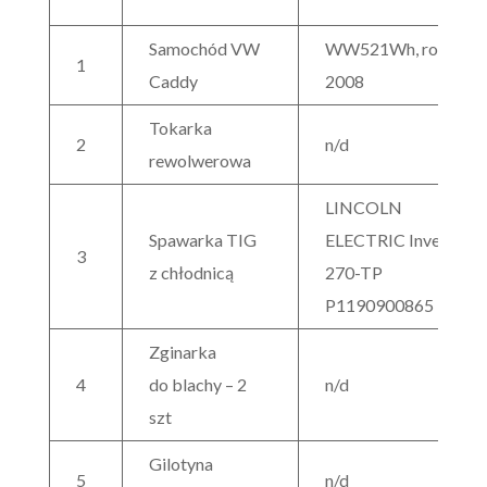
Samochód VW
WW521Wh, rocznik
1
Caddy
2008
Tokarka
2
n/d
rewolwerowa
LINCOLN
Spawarka TIG
ELECTRIC Invertec
3
z chłodnicą
270-TP
P1190900865
Zginarka
4
do blachy – 2
n/d
szt
Gilotyna
5
n/d