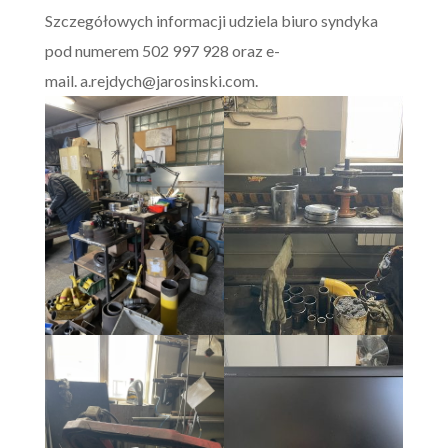
Szczegółowych informacji udziela biuro syndyka
pod numerem 502 997 928 oraz e-
mail.
a.rejdych@jarosinski.com
.