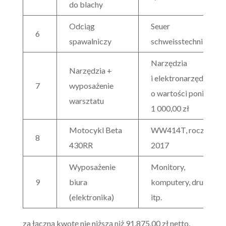
do blachy
Odciąg
Seuer
6
spawalniczy
schweisstechnik
Narzędzia
Narzędzia +
i elektronarzędzia
7
wyposażenie
o wartości poniżej
warsztatu
1 000,00 zł
Motocykl Beta
WW414T, rocznik
8
430RR
2017
Wyposażenie
Monitory,
9
biura
komputery, drukarki
(elektronika)
itp.
za łączną kwotę nie niższą niż 91.875,00 zł netto.