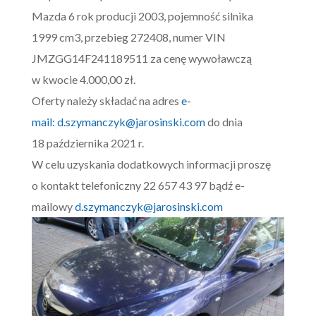
Mazda 6 rok producji 2003, pojemność silnika
1999 cm3, przebieg 272408, numer VIN
JMZGG14F241189511 za cenę wywoławczą
w kwocie 4.000,00 zł.
Oferty należy składać na adres
e-
mail:
d.szymanczyk@jarosinski.com
do dnia
18 października 2021 r.
W celu uzyskania dodatkowych informacji proszę
o kontakt telefoniczny 22 657 43 97 bądź e-
mailowy
d.szymanczyk@jarosinski.com