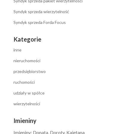
Syndyk sprzeda pakiet wierzytelności
Syndyk sprzeda wierzytelność
Syndyk sprzeda Forda Focus
Kategorie
inne
nieruchomości
przedsiębiorstwo
ruchomości
udziały w spółce
wierzytelności
Imieniny
Imieniny
:
Donata
,
Doroty
,
Kajetana