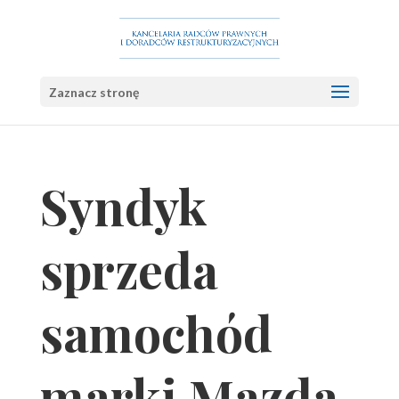
Zaznacz stronę
Syndyk
sprzeda
samochód
marki Mazda