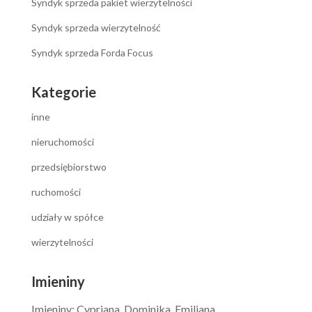
Syndyk sprzeda pakiet wierzytelności
Syndyk sprzeda wierzytelność
Syndyk sprzeda Forda Focus
Kategorie
inne
nieruchomości
przedsiębiorstwo
ruchomości
udziały w spółce
wierzytelności
Imieniny
Imieniny
:
Cypriana
,
Dominika
,
Emiliana