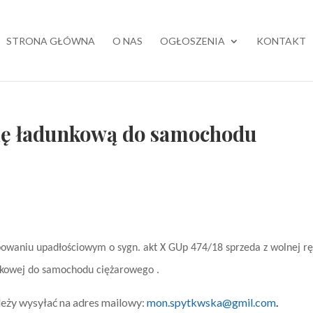
STRONA GŁÓWNA
O NAS
OGŁOSZENIA
KONTAKT
ię ładunkową do samochodu
waniu upadłościowym o sygn. akt X GUp 474/18 sprzeda z wolnej rę
nkowej do samochodu ciężarowego .
eży wysyłać na adres mailowy:
mon.spytkwska@gmil.com
.