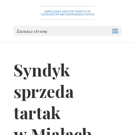
Zaznacz stronę
Syndyk
sprzeda
tartak
w Miałach