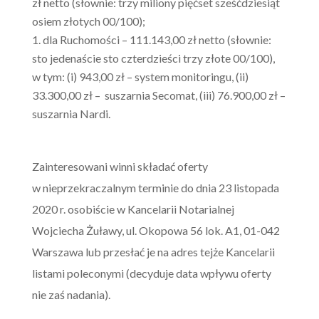
zł netto (słownie: trzy miliony pięćset sześćdziesiąt
osiem złotych 00/100);
dla Ruchomości – 111.143,00 zł netto (słownie:
sto jedenaście sto czterdzieści trzy złote 00/100),
w tym: (i) 943,00 zł – system monitoringu, (ii)
33.300,00 zł – suszarnia Secomat, (iii) 76.900,00 zł –
suszarnia Nardi.
Zainteresowani winni składać oferty
w nieprzekraczalnym terminie do dnia 23 listopada
2020 r. osobiście w Kancelarii Notarialnej
Wojciecha Żuławy, ul. Okopowa 56 lok. A1, 01-042
Warszawa lub przesłać je na adres tejże Kancelarii
listami poleconymi (decyduje data wpływu oferty
nie zaś nadania).