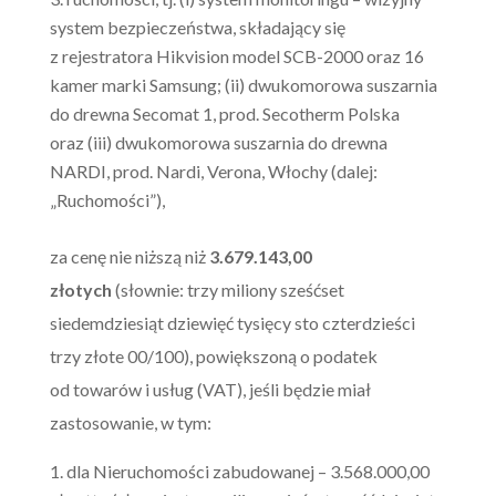
system bezpieczeństwa, składający się
z rejestratora Hikvision model SCB-2000 oraz 16
kamer marki Samsung; (ii) dwukomorowa suszarnia
do drewna Secomat 1, prod. Secotherm Polska
oraz (iii) dwukomorowa suszarnia do drewna
NARDI, prod. Nardi, Verona, Włochy (dalej:
„Ruchomości”),
za cenę nie niższą niż
3.679.143,00
złotych
(słownie: trzy miliony sześćset
siedemdziesiąt dziewięć tysięcy sto czterdzieści
trzy złote 00/100), powiększoną o podatek
od towarów i usług (VAT), jeśli będzie miał
zastosowanie, w tym:
dla Nieruchomości zabudowanej – 3.568.000,00