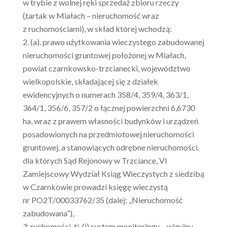
w trybie z wolnej ręki sprzedaż zbioru rzeczy
(tartak w Miałach – nieruchomość wraz
z ruchomościami), w skład której wchodzą:
(a). prawo użytkowania wieczystego zabudowanej
nieruchomości gruntowej położonej w Miałach,
powiat czarnkowsko-trzcianecki, województwo
wielkopolskie, składającej się z działek
ewidencyjnych o numerach 358/4, 359/4, 363/1,
364/1, 356/6, 357/2 o łącznej powierzchni 6,6730
ha, wraz z prawem własności budynków i urządzeń
posadowionych na przedmiotowej nieruchomości
gruntowej, a stanowiących odrębne nieruchomości,
dla których Sąd Rejonowy w Trzciance, VI
Zamiejscowy Wydział Ksiąg Wieczystych z siedzibą
w Czarnkowie prowadzi księgę wieczystą
nr PO2T/00033762/35 (dalej: „Nieruchomość
zabudowana”),
ruchomości, tj. (i) system monitoringu – wizyjny