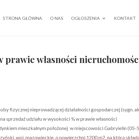
STRONA GŁÓWNA
O NAS
OGŁOSZENIA
KONTAKT
w prawie własności nieruchomośc
by fizycznej nieprowadzącej działalności gospodarczej (sygn. a
 na sprzedaż udziału w wysokości ¾ w prawie własności
dynkiem mieszkalnym położonej w miejscowości Gabryielin (05-
zyński, woj. mazowieckie, o powierzchni 1200 m2, na którą składa