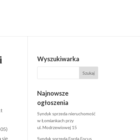
i
Wyszukiwarka
Najnowsze
ogłoszenia
kt
Syndyk sprzeda nieruchomość
w Łomiankach przy
ul. Modrzewiowej 15
505)
 się
Syndyk sprzeda Forda Focus