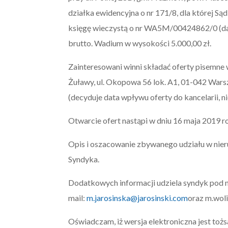
działka ewidencyjna o nr 171/8, dla której S
księgę wieczystą o nr WA5M/00424862/0 (dalej
brutto. Wadium w wysokości 5.000,00 zł.
Zainteresowani winni składać oferty pisemne w
Żuławy, ul. Okopowa 56 lok. A1, 01-042 Warsz
(decyduje data wpływu oferty do kancelarii, ni
Otwarcie ofert nastąpi w dniu 16 maja 2019 ro
Opis i oszacowanie zbywanego udziału w nier
Syndyka.
Dodatkowych informacji udziela syndyk pod n
mail:
m.jarosinska@jarosinski.com
oraz
m.wol
Oświadczam, iż wersja elektroniczna jest toż