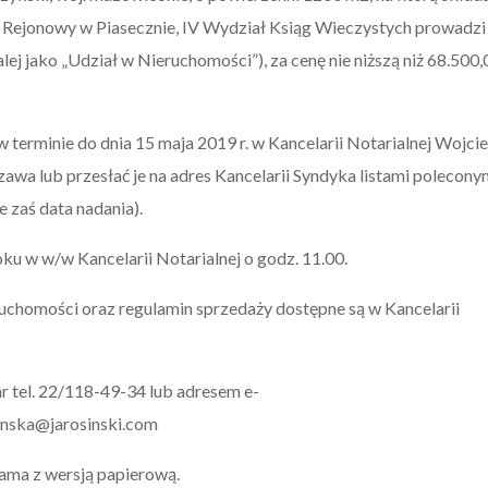
ąd Rejonowy w Piasecznie, IV Wydział Ksiąg Wieczystych prowadzi
 jako „Udział w Nieruchomości”), za cenę nie niższą niż 68.500,
 terminie do dnia 15 maja 2019 r. w Kancelarii Notarialnej Wojci
awa lub przesłać je na adres Kancelarii Syndyka listami polecony
e zaś data nadania).
ku w w/w Kancelarii Notarialnej o godz. 11.00.
uchomości oraz regulamin sprzedaży dostępne są w Kancelarii
r tel. 22/118-49-34 lub adresem e-
inska@jarosinski.com
sama z wersją papierową.