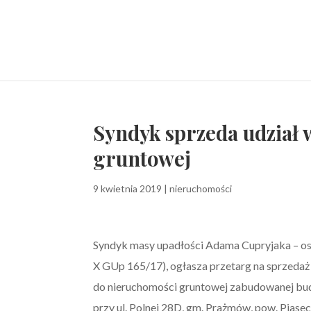
Syndyk sprzeda udział 
gruntowej
9 kwietnia 2019
|
nieruchomości
Syndyk masy upadłości Adama Cupryjaka – oso
X GUp 165/17), ogłasza przetarg na sprzedaż
do nieruchomości gruntowej zabudowanej bu
przy ul. Polnej 28D, gm. Prażmów, pow. Piasec