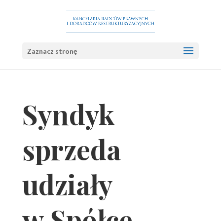
Zaznacz stronę
Syndyk
sprzeda
udziały
w Spółce