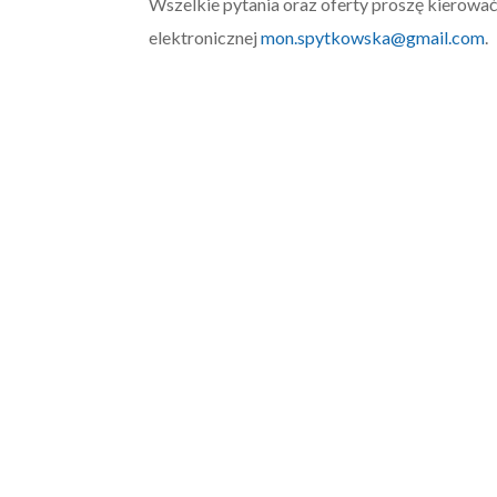
Wszelkie pytania oraz oferty proszę kierowa
elektronicznej
mon.spytkowska@gmail.com
.