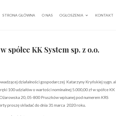
STRONA GŁÓWNA
O NAS
OGŁOSZENIA
KONTAKT
w spółce KK System sp. z o.o.
owadzącej działalności gospodarczej Katarzyny Kryńskiej sygn. a
ręki 100 udziałów o wartości nominalnej 5.000,00 zł w spółce KK
ul. Ożarowska 20, 05-800 Pruszków wpisanej pod numerem KRS
ferty proszę składać do dnia 31 marca 2020 roku.