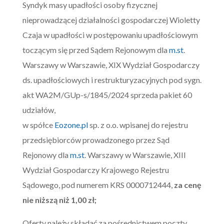
Syndyk masy upadłości osoby fizycznej
nieprowadzącej działalności gospodarczej Wioletty
Czaja w upadłości w postępowaniu upadłościowym
toczącym się przed Sądem Rejonowym dla
m.st
.
Warszawy w Warszawie, XIX Wydział Gospodarczy
ds. upadłościowych i restrukturyzacyjnych pod sygn.
akt WA2M/GUp-s/1845/2024 sprzeda pakiet 60
udziałów,
w spółce
Eozone.pl
sp. z o.o. wpisanej do rejestru
przedsiębiorców prowadzonego przez Sąd
Rejonowy dla
m.st
. Warszawy w Warszawie, XIII
Wydział Gospodarczy Krajowego Rejestru
Sądowego, pod numerem KRS 0000712444,
za cenę
nie niższą niż
1,00
zł;
Oferty należy składać za pośrednictwem poczty