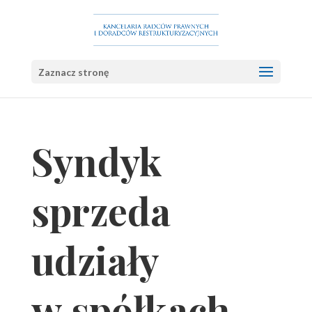
Zaznacz stronę
Syndyk
sprzeda
udziały
w spółkach