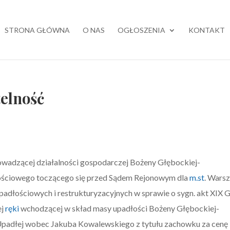
STRONA GŁÓWNA
O NAS
OGŁOSZENIA
KONTAKT
telność
owadzącej działalności gospodarczej Bożeny Głębockiej-
ościowego toczącego się przed Sądem Rejonowym dla
m.st
. Wars
adłościowych i restrukturyzacyjnych w sprawie o sygn. akt XIX
ej
ręki
wchodzącej w skład masy upadłości Bożeny Głębockiej-
 Upadłej wobec Jakuba Kowalewskiego z tytułu zachowku za cenę