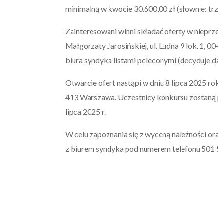
minimalną w kwocie 30.600,00 zł (słownie: trz
Zainteresowani winni składać oferty w nieprze
Małgorzaty Jarosińskiej, ul. Ludna 9 lok. 1, 
biura syndyka listami poleconymi (decyduje da
Otwarcie ofert nastąpi w dniu 8 lipca 2025 rok
413 Warszawa. Uczestnicy konkursu zostaną p
lipca 2025 r.
W celu zapoznania się z wyceną należności o
z biurem syndyka pod numerem telefonu 501 