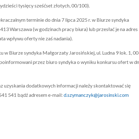
ydzieści tysięcy sześćset złotych, 00/100).
kraczalnym terminie do dnia 7 lipca 2025 r. w Biurze syndyka
00-413 Warszawa (w godzinach pracy biura) lub przesłać je na adres
ta wpływu oferty nie zaś nadania).
u w Biurze syndyka Małgorzaty Jarosińskiej, ul. Ludna 9 lok. 1, 00
oinformowani przez biuro syndyka o wyniku konkursu ofert w dn
raz uzyskania dodatkowych informacji należy skontaktować się
541 541 bądź adresem e-mail:
d.szymanczyk@jarosinski.com