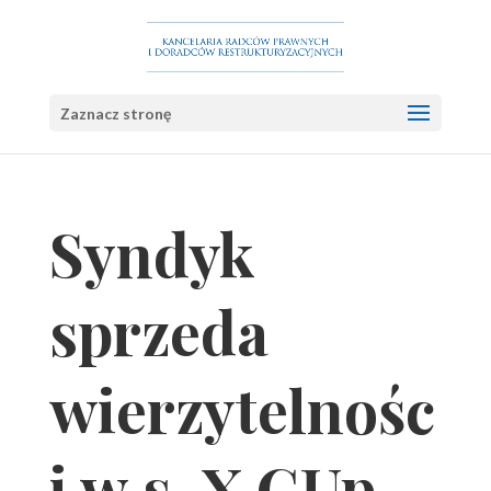
Zaznacz stronę
Syndyk
sprzeda
wierzytelnośc
i w s. X GUp