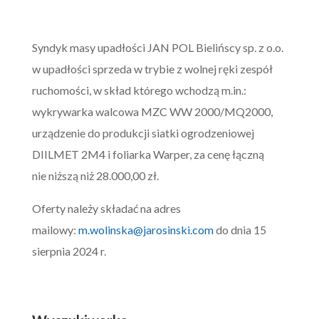
Syndyk masy upadłości JAN POL Bielińscy sp. z o.o.
w upadłości sprzeda w trybie z wolnej ręki zespół
ruchomości, w skład którego wchodzą m.in.:
wykrywarka walcowa MZC WW 2000/MQ2000,
urządzenie do produkcji siatki ogrodzeniowej
DIILMET 2M4 i foliarka Warper, za cenę łączną
nie niższą niż 28.000,00 zł.
Oferty należy składać na adres
mailowy:
m.wolinska@jarosinski.com
do dnia 15
sierpnia 2024 r.