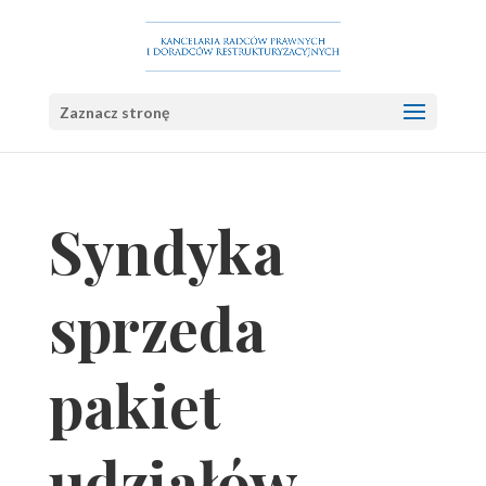
Zaznacz stronę
Syndyka
sprzeda
pakiet
udziałów