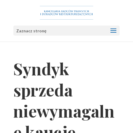
Zaznacz stronę
Syndyk
sprzeda
niewymagaln
e kaucje