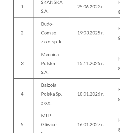
SKANSKA
Kaucje
1
25.06.2023 r.
S.A.
gwaran
Budo-
Kaucje
2
Com sp.
19.03.2025 r.
gwaran
z o.o. sp. k.
Mennica
Kaucje
3
Polska
15.11.2025 r.
gwaran
S.A.
Balzola
Kaucje
4
Polska Sp.
18.01.2026 r.
gwaran
z o.o.
MLP
Kaucje
5
Gliwice
16.01.2027 r.
gwaran