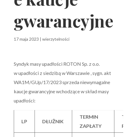
gwarancyjne
17 maja 2023
|
wierzytelności
Syndyk masy upadłości ROTON Sp. z o.o.
w upadłości z siedzibą w Warszawie , sygn. akt
WA1M/GUp/17/2023 sprzeda niewymagalne
kaucje gwarancyjne wchodzące w skład masy
upadłości:
TERMIN
TYTU
LP
DŁUŻNIK
ZAPŁATY
ROSZ