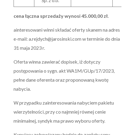
Sp. z o.o.
cena łączna sprzedaży wynosi 45.000,00 zł.
ainteresowani winni składać oferty skanem na adres
e-mail:
a.rejdych@jarosinski.com
w terminie do dnia
31 maja 2023 r.
Oferta winna zawierać dopisek, iż dotyczy
postępowania o sygn. akt WA1M/GUp/17/2023,
pełne dane oferenta oraz proponowaną kwotę
nabycia.
W przypadku zainteresowania nabyciem pakietu
wierzytelności, przy co najmniej równej cenie
minimalnej, syndyk ma prawo wyboru oferty.
Kupujący zobowiązany będzie do zapłaty ceny