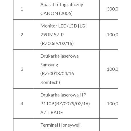
Aparat fotograficzny
1
300,00
CANON (2006)
Monitor LED/LCD [LG]
2
29UM57-P
100,00
(RZ0069/02/16)
Drukarka laserowa
Samsung
3
100,00
(RZ/0018/03/16
Romtech)
Drukarka laserowa HP
4
P1109 (RZ/0079/03/16)
100,00
AZ TRADE
Terminal Honeywell