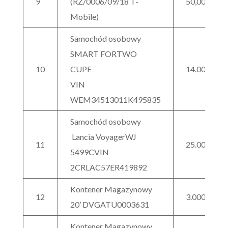
9
(RZ/0006/09/18 T-
50,00
Mobile)
Samochód osobowy
SMART FORTWO
10
CUPE
14.000,00
VIN
WEM34513011K495835
Samochód osobowy
Lancia VoyagerWJ
11
25.000,00
5499CVIN
2CRLAC57ER419892
Kontener Magazynowy
12
3.000,00
20’ DVGATU0003631
Kontener Magazynowy