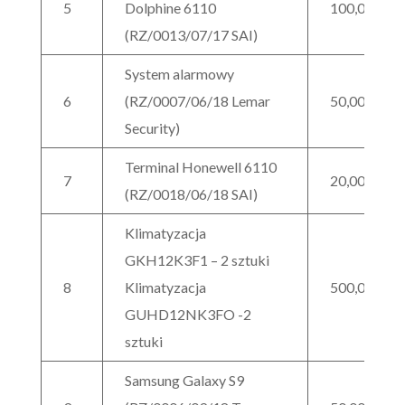
5
Dolphine 6110
100,00
(RZ/0013/07/17 SAI)
System alarmowy
6
(RZ/0007/06/18 Lemar
50,00
Security)
Terminal Honewell 6110
7
20,00
(RZ/0018/06/18 SAI)
Klimatyzacja
GKH12K3F1 – 2 sztuki
8
Klimatyzacja
500,00
GUHD12NK3FO -2
sztuki
Samsung Galaxy S9