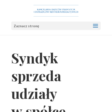
Zaznacz stronę
Syndyk
sprzeda
udziały
w spółce