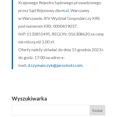
Krajowego Rejestru Sądowego prowadzonego
przez Sąd Rejonowy dla
m.st
. Warszawy
w Warszawie, XIV Wydział Gospodarczy KRS
pod numerem KRS: 0000419037,
NIP:1132855495, REGON: 016308620 za cenę
nie niższą niż 1,00 zł.
Oferty należy składać do dnia 15 grudnia 2023 r.
do godz. 17:00 na adres e-
mail:
d.szymanczyk@jarosinski.com
.
Wyszukiwarka