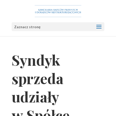
Zaznacz stronę
Syndyk
sprzeda
udziały
w Spółce