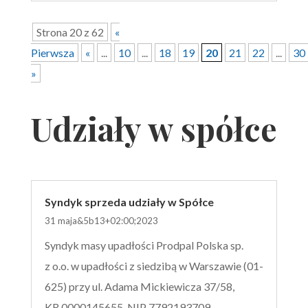
Strona 20 z 62
«
Pierwsza
«
...
10
...
18
19
20
21
22
...
30
»
Udziały w spółce
Syndyk sprzeda udziały w Spółce
31 maja&5b13+02:00;2023
Syndyk masy upadłości Prodpal Polska sp.
z o.o. w upadłości z siedzibą w Warszawie (01-
625) przy ul. Adama Mickiewicza 37/58,
KR 0000145655, NIP 7792193709,