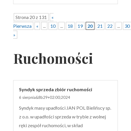
Strona 20 z 131
«
Pierwsza
«
...
10
...
18
19
20
21
22
...
30
»
Ruchomości
Syndyk sprzeda zbiór ruchomości
6 sierpnia&8b29+02:00;2024
Syndyk masy upadłości JAN POL Bielińscy sp.
z o.o. w upadłości sprzeda w trybie z wolnej
ręki zespół ruchomości, w skład