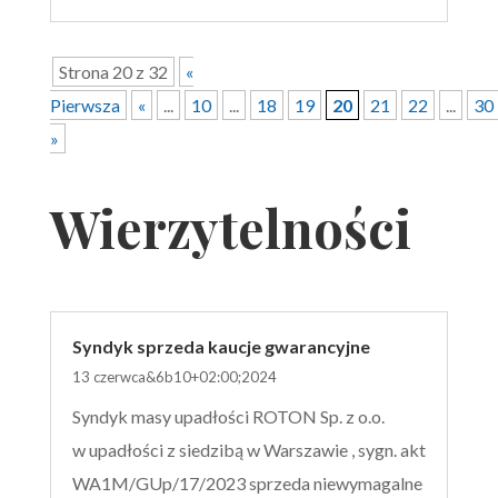
Strona 20 z 32
«
Pierwsza
«
...
10
...
18
19
20
21
22
...
30
»
Wierzytelności
Syndyk sprzeda kaucje gwarancyjne
13 czerwca&6b10+02:00;2024
Syndyk masy upadłości ROTON Sp. z o.o.
w upadłości z siedzibą w Warszawie , sygn. akt
WA1M/GUp/17/2023 sprzeda niewymagalne